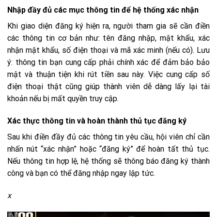
Nhập đầy đủ các mục thông tin để hệ thống xác nhận
Khi giao diện đăng ký hiện ra, người tham gia sẽ cần điền
các thông tin cơ bản như: tên đăng nhập, mật khẩu, xác
nhận mật khẩu, số điện thoại và mã xác minh (nếu có). Lưu
ý: thông tin bạn cung cấp phải chính xác để đảm bảo bảo
mật và thuận tiện khi rút tiền sau này. Việc cung cấp số
điện thoại thật cũng giúp thành viên dễ dàng lấy lại tài
khoản nếu bị mất quyền truy cập.
Xác thực thông tin và hoàn thành thủ tục đăng ký
Sau khi điền đầy đủ các thông tin yêu cầu, hội viên chỉ cần
nhấn nút “xác nhận” hoặc “đăng ký” để hoàn tất thủ tục.
Nếu thông tin hợp lệ, hệ thống sẽ thông báo đăng ký thành
công và bạn có thể đăng nhập ngay lập tức.
x