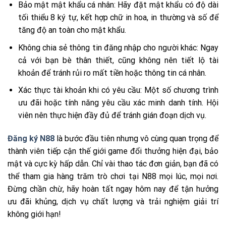
Bảo mật mật khẩu cá nhân: Hãy đặt mật khẩu có độ dài
tối thiểu 8 ký tự, kết hợp chữ in hoa, in thường và số để
tăng độ an toàn cho mật khẩu.
Không chia sẻ thông tin đăng nhập cho người khác: Ngay
cả với bạn bè thân thiết, cũng không nên tiết lộ tài
khoản để tránh rủi ro mất tiền hoặc thông tin cá nhân.
Xác thực tài khoản khi có yêu cầu: Một số chương trình
ưu đãi hoặc tính năng yêu cầu xác minh danh tính. Hội
viên nên thực hiện đầy đủ để tránh gián đoạn dịch vụ.
Đăng ký N88
là bước đầu tiên nhưng vô cùng quan trọng để
thành viên tiếp cận thế giới game đổi thưởng hiện đại, bảo
mật và cực kỳ hấp dẫn. Chỉ vài thao tác đơn giản, bạn đã có
thể tham gia hàng trăm trò chơi tại N88 mọi lúc, mọi nơi.
Đừng chần chừ, hãy hoàn tất ngay hôm nay để tận hưởng
ưu đãi khủng, dịch vụ chất lượng và trải nghiệm giải trí
không giới hạn!