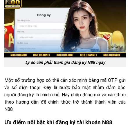
Lý do cần phải tham gia đăng ký N88 ngay
Một số trường hợp có thể cần xác minh bằng mã OTP gửi
về số điện thoại. Đây là bước bảo mật nhằm đảm bảo
người đăng ký là chính chủ. Hãy nhập đúng mã và xác thực
theo hướng dẫn để chính thức trở thành thành viên của
N88.
Ưu điểm nổi bật khi đăng ký tài khoản N88