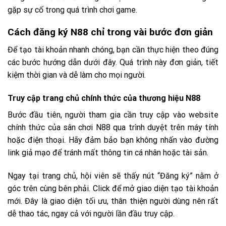
gặp sự cố trong quá trình chơi game.
Cách đăng ký N88 chỉ trong vài bước đơn giản
Để tạo tài khoản nhanh chóng, bạn cần thực hiện theo đúng
các bước hướng dẫn dưới đây. Quá trình này đơn giản, tiết
kiệm thời gian và dễ làm cho mọi người.
Truy cập trang chủ chính thức của thương hiệu N88
Bước đầu tiên, người tham gia cần truy cập vào website
chính thức của sân chơi N88 qua trình duyệt trên máy tính
hoặc điện thoại. Hãy đảm bảo bạn không nhấn vào đường
link giả mạo để tránh mất thông tin cá nhân hoặc tài sản.
Ngay tại trang chủ, hội viên sẽ thấy nút “Đăng ký” nằm ở
góc trên cùng bên phải. Click để mở giao diện tạo tài khoản
mới. Đây là giao diện tối ưu, thân thiện người dùng nên rất
dễ thao tác, ngay cả với người lần đầu truy cập.