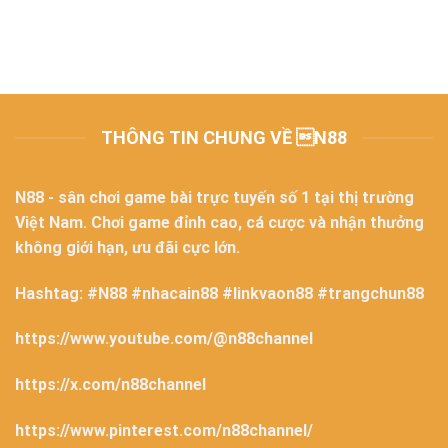
THÔNG TIN CHUNG VỀ N88
N88
- sân chơi game bài trực tuyến số 1 tại thị trường
Việt Nam. Chơi game đỉnh cao, cá cược và nhận thưởng
không giới hạn, ưu đãi cực lớn.
Hashtag: #N88 #nhacain88 #linkvaon88 #trangchun88
https://www.youtube.com/@n88channel
https://x.com/n88channel
https://www.pinterest.com/n88channel/