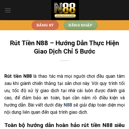
Bỏ
qua
nội
dung
ĐĂNG KÝ
ĐĂNG NHẬP
Rút Tiền N88 – Hướng Dẫn Thực Hiện
Giao Dịch Chỉ 5 Bước
Rút tiền N88
là thao tác mà mọi người chơi đều quan tâm
sau khi giành chiến thắng tại sân chơi này. Với quy trình tối
ưu, tốc độ xử lý giao dịch tại nhà cái luôn được đánh giá
cao, để đảm bảo an toàn, bạn cần nắm rõ điều kiện và
hướng dẫn. Bài viết dưới đây
N88
sẽ giải đáp toàn diện mọi
nội dung liên quan đến quá trình giao dịch.
Toàn bộ hướng dẫn hoàn hảo rút tiền N88 siêu