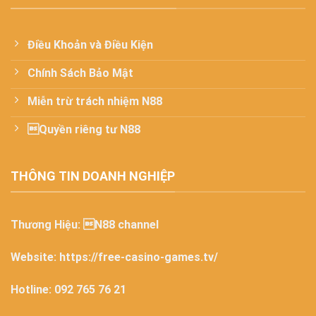
Điều Khoản và Điều Kiện
Chính Sách Bảo Mật
Miễn trừ trách nhiệm N88
Quyền riêng tư N88
THÔNG TIN DOANH NGHIỆP
Thương Hiệu: N88 channel
Website:
https://free-casino-games.tv/
Hotline: 092 765 76 21