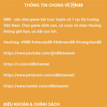
THÔNG TIN CHUNG VỀ N88
N88
- sân chơi game bài trực tuyến số 1 tại thị trường
Việt Nam. Chơi game đỉnh cao, cá cược và nhận thưởng
không giới hạn, ưu đãi cực lớn.
Hashtag: #N88 #nhacain88 #linkvaon88 #trangchun88
https://www.youtube.com/@n88channel
https://x.com/n88channel
https://www.pinterest.com/n88channel/
https://www.tumblr.com/n88channel
ĐIỀU KHOẢN & CHÍNH SÁCH