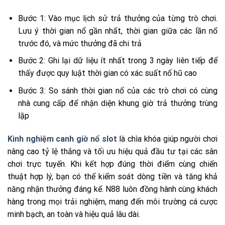
Bước 1: Vào mục lịch sử trả thưởng của từng trò chơi.
Lưu ý thời gian nổ gần nhất, thời gian giữa các lần nổ
trước đó, và mức thưởng đã chi trả
Bước 2: Ghi lại dữ liệu ít nhất trong 3 ngày liên tiếp để
thấy được quy luật thời gian có xác suất nổ hũ cao
Bước 3: So sánh thời gian nổ của các trò chơi có cùng
nhà cung cấp để nhận diện khung giờ trả thưởng trùng
lặp
Kinh nghiệm canh giờ nổ slot
là chìa khóa giúp người chơi
nâng cao tỷ lệ thắng và tối ưu hiệu quả đầu tư tại các sân
chơi trực tuyến. Khi kết hợp đúng thời điểm cùng chiến
thuật hợp lý, bạn có thể kiểm soát dòng tiền và tăng khả
năng nhận thưởng đáng kể. N88 luôn đồng hành cùng khách
hàng trong mọi trải nghiệm, mang đến môi trường cá cược
minh bạch, an toàn và hiệu quả lâu dài.