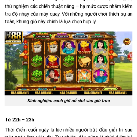
thử nghiệm các chiến thuật nâng – hạ mức cược nhằm kiểm
tra độ nhạy của máy quay. Với những người chơi thích sự an
toàn, khung giờ này chính là lựa chọn hợp lý.
Kinh nghiệm canh giờ nổ slot vào giờ trưa
Từ 22h – 23h
Thời điểm cuối ngày là lúc nhiều người bắt đầu giải trí sau