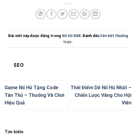
Bài viết này được đăng trong
Nổ Hũ N88
. Đánh dấu
liên kết thường
trực
.
SEO
Game Nổ Hũ Tặng Code
Thời Điểm Dễ Nổ Hũ Nhất –
Tân Thủ – Thưởng Và Chơi
Chiến Lược Vàng Cho Hội
Hiệu Quả
Viên
Tìm kiếm