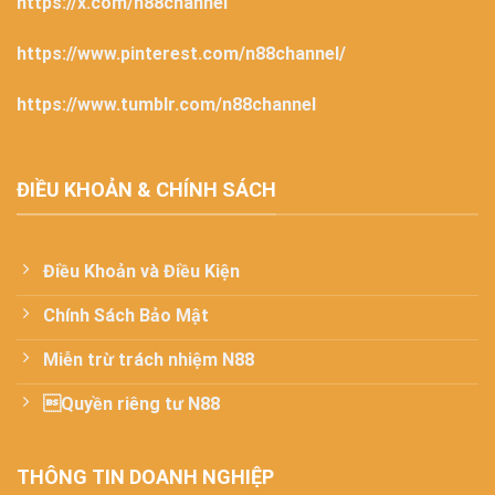
https://x.com/n88channel
https://www.pinterest.com/n88channel/
https://www.tumblr.com/n88channel
ĐIỀU KHOẢN & CHÍNH SÁCH
Điều Khoản và Điều Kiện
Chính Sách Bảo Mật
Miễn trừ trách nhiệm N88
Quyền riêng tư N88
THÔNG TIN DOANH NGHIỆP