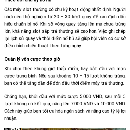
Các máy slot thường có chu kỳ hoạt động nhất định. Người
chơi nên thử nghiệm từ 20 – 30 lượt quay để xác định dấu
hiệu chuẩn bị nổ. Khi số vòng quay tăng lên mà chưa trúng
lớn, khả năng slot sắp trả thưởng sẽ cao hơn. Việc ghi chép
lại lịch sử quay và thời điểm nổ hũ sẽ giúp hội viên có cơ sở
điều chỉnh chiến thuật theo từng ngày.
Quản lý vốn cược theo giờ
Khi chơi theo khung giờ thấp điểm, hãy bắt đầu với mức
cược trung bình. Nếu sau khoảng 10 – 15 lượt không trúng,
bạn có thể tăng dần để đón đầu thời điểm máy trả thưởng.
Chẳng hạn, khởi đầu với mức cược 5.000 VND, sau mỗi 5
lượt không có kết quả, nâng lên 7.000 VND và 10.000 VND.
Cách này giúp bạn tối ưu hóa ngân sách và nâng cao tỷ lệ lợi
nhuận.