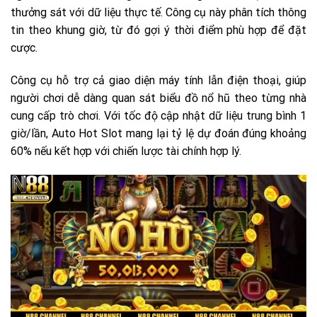
thưởng sát với dữ liệu thực tế. Công cụ này phân tích thông
tin theo khung giờ, từ đó gợi ý thời điểm phù hợp để đặt
cược.
Công cụ hỗ trợ cả giao diện máy tính lẫn điện thoại, giúp
người chơi dễ dàng quan sát biểu đồ nổ hũ theo từng nhà
cung cấp trò chơi. Với tốc độ cập nhật dữ liệu trung bình 1
giờ/lần, Auto Hot Slot mang lại tỷ lệ dự đoán đúng khoảng
60% nếu kết hợp với chiến lược tài chính hợp lý.