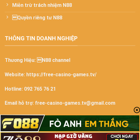
Miễn trừ trách nhiệm N88
Quyền riêng tư N88
THÔNG TIN DOANH NGHIỆP
Thương Hiệu: N88 channel
Website:
https://free-casino-games.tv/
Hotline: 092 765 76 21
Email hỗ trợ:
free-casino-games.tv@gmail.com
Địa Chỉ: 5 Thủ Khoa Huân, Phường 8, Tân Bình, TP. Hồ
Chí Minh, Việt Nam
CEO David Nguyễn