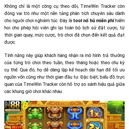
Không chỉ là một công cụ theo dõi, TimeWin Tracker còn
đóng vai trò như một nền tảng phân tích chuyên sâu dành
cho người chơi nghiêm túc. Đây là
tool nổ hũ miễn phí
hiếm
hoi cho phép hội viên ghi lại toàn bộ lịch sử đặt cược, từ
thời gian quay, mức cược, trò chơi đã chọn đến kết quả đạt
được.
Tính năng này giúp khách hàng nhận ra mô hình trả thưởng
của từng trò chơi theo tuần, theo tháng hoặc theo chu kỳ
cụ thể. Qua đó, họ dễ dàng lập kế hoạch dài hạn để tối ưu
nguồn vốn cũng như thời gian đầu tư. Đặc biệt, biểu đồ trực
quan của TimeWin Tracker còn hỗ trợ so sánh hiệu quả giữa
các khung giờ chơi khác nhau.