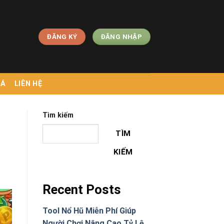
ĐĂNG KÝ
ĐĂNG NHẬP
CÁ
LIÊN HỆ
Tìm kiếm
TÌM
KIẾM
Recent Posts
Tool Nổ Hũ Miễn Phí Giúp
Người Chơi Nâng Cao Tỷ Lệ