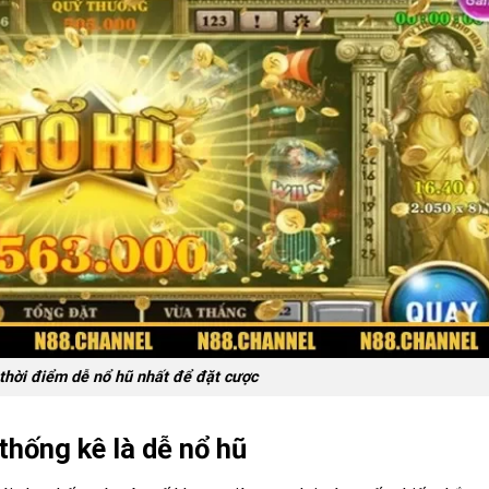
thời điểm dễ nổ hũ nhất để đặt cược
hống kê là dễ nổ hũ