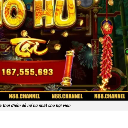
à thời điểm dễ nổ hũ nhất cho hội viên