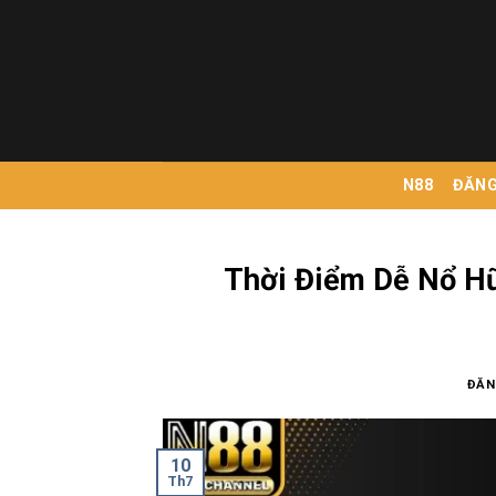
Bỏ
qua
nội
dung
N88
ĐĂNG
Thời Điểm Dễ Nổ Hũ
ĐĂN
10
Th7