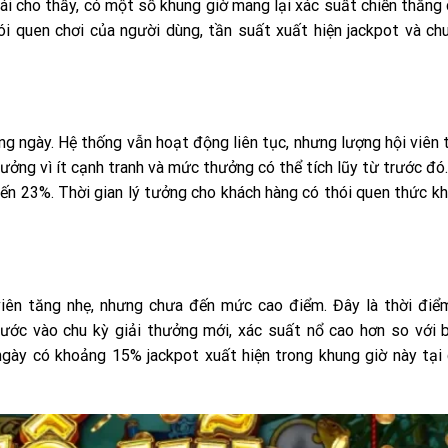
cái cho thấy, có một số khung giờ mang lại xác suất chiến thắng
ói quen chơi của người dùng, tần suất xuất hiện jackpot và ch
ong ngày. Hệ thống vẫn hoạt động liên tục, nhưng lượng hội viên 
tưởng vì ít cạnh tranh và mức thưởng có thể tích lũy từ trước đó
đến 23%. Thời gian lý tưởng cho khách hàng có thói quen thức k
viên tăng nhẹ, nhưng chưa đến mức cao điểm. Đây là thời điể
ước vào chu kỳ giải thưởng mới, xác suất nổ cao hơn so với 
 ngày có khoảng 15% jackpot xuất hiện trong khung giờ này tại