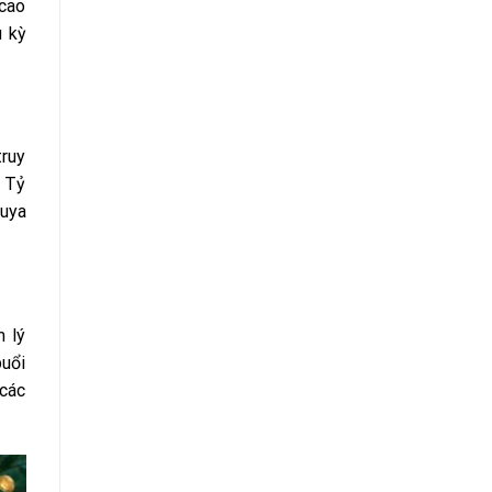
 cao
u kỳ
truy
. Tỷ
huya
m lý
buổi
 các