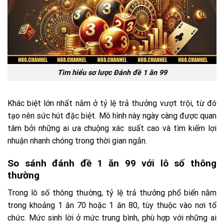
Tìm hiểu sơ lược Đánh đề 1 ăn 99
Khác biệt lớn nhất nằm ở tỷ lệ trả thưởng vượt trội, từ đó
tạo nên sức hút đặc biệt. Mô hình này ngày càng được quan
tâm bởi những ai ưa chuộng xác suất cao và tìm kiếm lợi
nhuận nhanh chóng trong thời gian ngắn.
So sánh đánh đề 1 ăn 99 với lô số thông
thường
Trong lô số thông thường, tỷ lệ trả thưởng phổ biến nằm
trong khoảng 1 ăn 70 hoặc 1 ăn 80, tùy thuộc vào nơi tổ
chức. Mức sinh lời ở mức trung bình, phù hợp với những ai