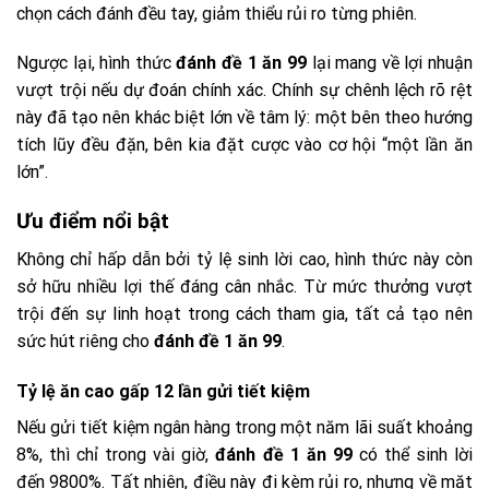
chọn cách đánh đều tay, giảm thiểu rủi ro từng phiên.
Ngược lại, hình thức
đánh đề 1 ăn 99
lại mang về lợi nhuận
vượt trội nếu dự đoán chính xác. Chính sự chênh lệch rõ rệt
này đã tạo nên khác biệt lớn về tâm lý: một bên theo hướng
tích lũy đều đặn, bên kia đặt cược vào cơ hội “một lần ăn
lớn”.
Ưu điểm nổi bật
Không chỉ hấp dẫn bởi tỷ lệ sinh lời cao, hình thức này còn
sở hữu nhiều lợi thế đáng cân nhắc. Từ mức thưởng vượt
trội đến sự linh hoạt trong cách tham gia, tất cả tạo nên
sức hút riêng cho
đánh đề 1 ăn 99
.
Tỷ lệ ăn cao gấp 12 lần gửi tiết kiệm
Nếu gửi tiết kiệm ngân hàng trong một năm lãi suất khoảng
8%, thì chỉ trong vài giờ,
đánh đề 1 ăn 99
có thể sinh lời
đến 9800%. Tất nhiên, điều này đi kèm rủi ro, nhưng về mặt