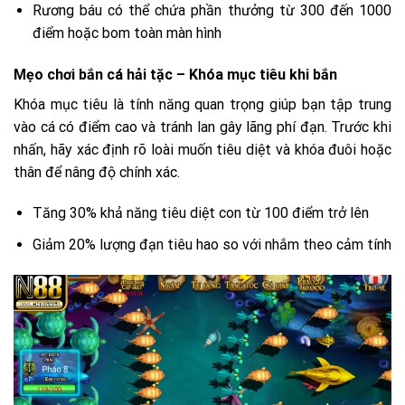
Rương báu có thể chứa phần thưởng từ 300 đến 1000
điểm hoặc bom toàn màn hình
Mẹo chơi bắn cá hải tặc – Khóa mục tiêu khi bắn
Khóa mục tiêu là tính năng quan trọng giúp bạn tập trung
vào cá có điểm cao và tránh lan gây lãng phí đạn. Trước khi
nhấn, hãy xác định rõ loài muốn tiêu diệt và khóa đuôi hoặc
thân để nâng độ chính xác.
Tăng 30% khả năng tiêu diệt con từ 100 điểm trở lên
Giảm 20% lượng đạn tiêu hao so với nhắm theo cảm tính