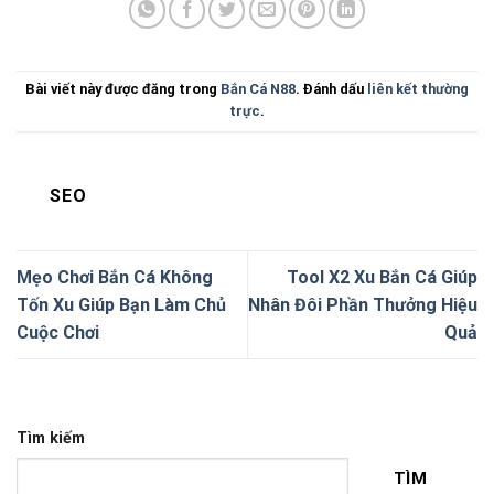
Bài viết này được đăng trong
Bắn Cá N88
. Đánh dấu
liên kết thường
trực
.
SEO
Mẹo Chơi Bắn Cá Không
Tool X2 Xu Bắn Cá Giúp
Tốn Xu Giúp Bạn Làm Chủ
Nhân Đôi Phần Thưởng Hiệu
Cuộc Chơi
Quả
Tìm kiếm
TÌM