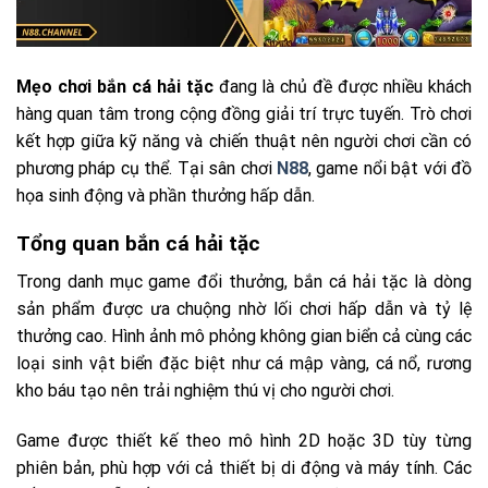
Mẹo chơi bắn cá hải tặc
đang là chủ đề được nhiều khách
hàng quan tâm trong cộng đồng giải trí trực tuyến. Trò chơi
kết hợp giữa kỹ năng và chiến thuật nên người chơi cần có
phương pháp cụ thể. Tại sân chơi
N88
, game nổi bật với đồ
họa sinh động và phần thưởng hấp dẫn.
Tổng quan bắn cá hải tặc
Trong danh mục game đổi thưởng, bắn cá hải tặc là dòng
sản phẩm được ưa chuộng nhờ lối chơi hấp dẫn và tỷ lệ
thưởng cao. Hình ảnh mô phỏng không gian biển cả cùng các
loại sinh vật biển đặc biệt như cá mập vàng, cá nổ, rương
kho báu tạo nên trải nghiệm thú vị cho người chơi.
Game được thiết kế theo mô hình 2D hoặc 3D tùy từng
phiên bản, phù hợp với cả thiết bị di động và máy tính. Các