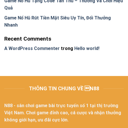
Game Nổ Hũ Tặng Code Tân Thủ – Thưởng Và Chơi Hiệu
Quả
Game Nổ Hũ Rút Tiền Mặt Siêu Uy Tín, Đổi Thưởng
Nhanh
Recent Comments
A WordPress Commenter
trong
Hello world!
THÔNG TIN CHUNG VỀ N88
N88
- sân chơi game bài trực tuyến số 1 tại thị trường
Việt Nam. Chơi game đỉnh cao, cá cược và nhận thưởng
không giới hạn, ưu đãi cực lớn.