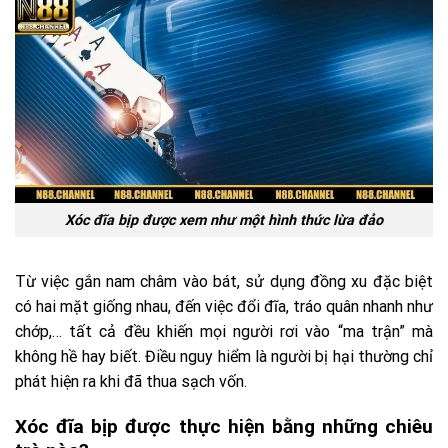
Xóc đĩa bịp được xem như một hình thức lừa đảo
Từ việc gắn nam châm vào bát, sử dụng đồng xu đặc biệt
có hai mặt giống nhau, đến việc đổi đĩa, tráo quân nhanh như
chớp,… tất cả đều khiến mọi người rơi vào “ma trận” mà
không hề hay biết. Điều nguy hiểm là người bị hại thường chỉ
phát hiện ra khi đã thua sạch vốn.
Xóc đĩa bịp được thực hiện bằng những chiêu