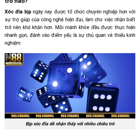
trò nào?
Xóc đĩa bịp
ngày nay được tổ chức chuyên nghiệp hơn với
sự trợ giúp của công nghệ hiện đại, làm cho việc nhận biết
trở nên khó khăn hơn. Mỗi mánh khóe đều được thực hiện
nhanh gọn, đánh vào điểm yếu là sự chủ quan và thiếu kinh
nghiệm:
Bịp xóc đĩa dễ nhận thấy với nhiều chiêu trò