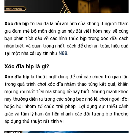
Xóc đĩa bịp
từ lâu đã là nỗi ám ảnh của không ít người tham
gia đam mê bộ môn dân gian này.Bài viết hôm nay sẽ cùng
bạn phân tích sâu về các hình thức bịp trong xóc đĩa, cách
nhận biết, và quan trọng nhất: cách để chơi an toàn, hiệu quả
tại một nhà cái uy tín như
N88
.
Xóc đĩa bịp là gì?
Xóc đĩa bịp
là thuật ngữ dùng để chỉ các chiêu trò gian lận
trong quá trình chơi xóc đĩa nhằm thao túng kết quả, khiến
mọi người mất tiền mà không hề hay biết. Những mánh khóe
này thường diễn ra trong các sòng bạc nhỏ lẻ, chơi ngoài đời
hoặc hội nhóm tổ chức trái phép. Lợi dụng sự thiếu cảnh
giác và tâm lý ham ăn tiền nhanh, các đối tượng bịp thường
áp dụng thủ thuật rất tinh vi.